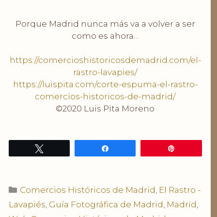
.
Porque Madrid nunca más va a volver a ser
como es ahora…
.
https://comercioshistoricosdemadrid.com/el-
rastro-lavapies/
https://luispita.com/corte-espuma-el-rastro-
comercios-historicos-de-madrid/
©2020 Luis Pita Moreno
Twittear
Compartir
Pin
Categorías
Comercios Históricos de Madrid
,
El Rastro -
Lavapiés
,
Guía Fotográfica de Madrid
,
Madrid
,