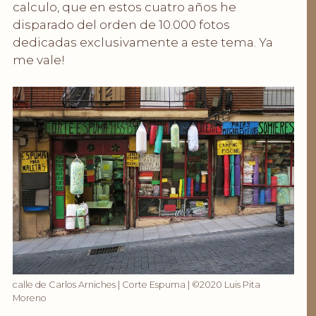
calculo, que en estos cuatro años he
disparado del orden de 10.000 fotos
dedicadas exclusivamente a este tema. Ya
me vale!
.
calle de Carlos Arniches | Corte Espuma | ©2020 Luis Pita
Moreno