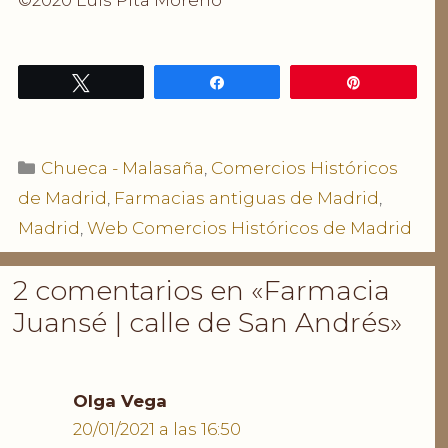
©2020 Luis Pita Moreno
Twittear
Compartir
Pin
Categorías
Chueca - Malasaña
,
Comercios Históricos
de Madrid
,
Farmacias antiguas de Madrid
,
Madrid
,
Web Comercios Históricos de Madrid
2 comentarios en «Farmacia
Juansé | calle de San Andrés»
Olga Vega
20/01/2021 a las 16:50