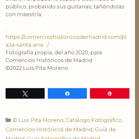
público, probando sus guitarras, tañéndolas
con maestría.
.
https://comercioshistoricosdemadrid.com/pl
aza-santa-ana…/
Fotografía propia, del año 2020, para
Comercios Históricos de Madrid
©2022 Luis Pita Moreno
Twittear
Compartir
Pin
Categorías
© Luis Pita Moreno
,
Catálogo Fotográfico
,
Comercios Históricos de Madrid
,
Guía de
Madrid
,
Guía Fotográfica de Madrid
,