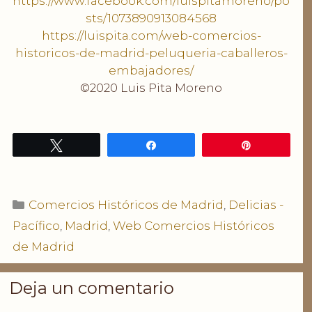
https://www.facebook.com/luispitamoreno/po
sts/1073890913084568
https://luispita.com/web-comercios-
historicos-de-madrid-peluqueria-caballeros-
embajadores/
©2020 Luis Pita Moreno
Twittear
Compartir
Pin
Categorías
Comercios Históricos de Madrid
,
Delicias -
Pacífico
,
Madrid
,
Web Comercios Históricos
de Madrid
Deja un comentario