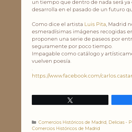
un tiempo que dentro de nada será ya e
desarrolla en el pasado de un futuro qu
.
Como dice el artista
Luis Pita
, Madrid n
esmeradísimas imágenes recogidas e
proponen una serie de paseos por entr
seguramente por poco tiempo.
Impagable como catálogo y artísticam
vuelven poesía.
.
https://www.facebook.com/carlos.cast
Twittear
Categorías
Comercios Históricos de Madrid
,
Delicias - P
Comercios Históricos de Madrid