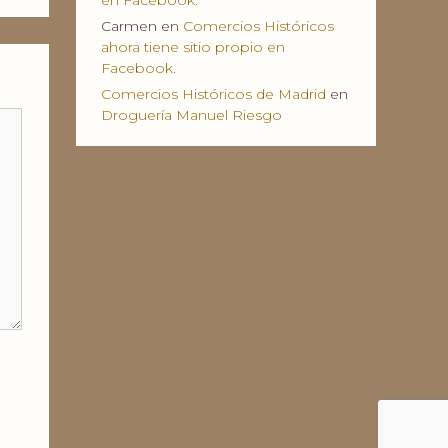
en Facebook.
Carmen
en
Comercios Históricos
ahora tiene sitio propio en
Facebook.
Comercios Históricos de Madrid
en
Droguería Manuel Riesgo