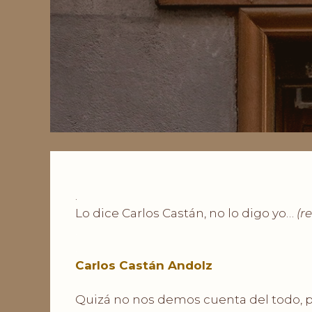
.
Lo dice Carlos Castán, no lo digo yo…
(r
.
.
Carlos Castán Andolz
Quizá no nos demos cuenta del todo, 