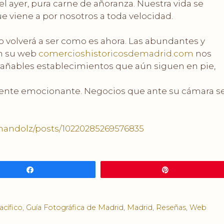
l ayer, pura carne de añoranza. Nuestra vida se
e viene a por nosotros a toda velocidad.
o volverá a ser como es ahora. Las abundantes y
n su web
comercioshistoricosdemadrid.com
nos
añables establecimientos que aún siguen en pie,
ente emocionante. Negocios que ante su cámara s
anandolz/posts/10220285269576835
Compartir
Pin
acífico
,
Guía Fotográfica de Madrid
,
Madrid
,
Reseñas
,
Web