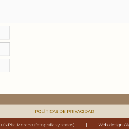
POLÍTICAS DE PRIVACIDAD
uis Pita Moreno (fotografías y textos)
|
Web design Ol