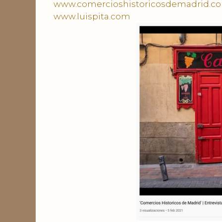
www.comercioshistoricosdemadrid.c
www.luispita.com