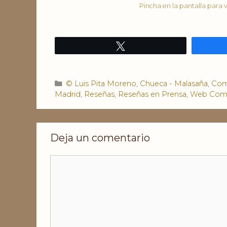
Pincha en la pantalla para
Twittear
Categorías
© Luis Pita Moreno
,
Chueca - Malasaña
,
Come
Madrid
,
Reseñas
,
Reseñas en Prensa
,
Web Comer
Deja un comentario
Comentario