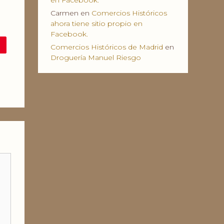
en Facebook.
Carmen
en
Comercios Históricos
ahora tiene sitio propio en
Facebook.
Comercios Históricos de Madrid
en
Droguería Manuel Riesgo