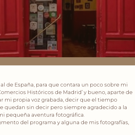
al de España, para que contara un poco sobre mi
Comercios Históricos de Madrid’ y bueno, aparte de
 mi propia voz grabada, decir que el tiempo
 quedan sin decir pero siempre agradecido a la
i pequeña aventura fotográfica.
gmento del programa y alguna de mis fotografías,