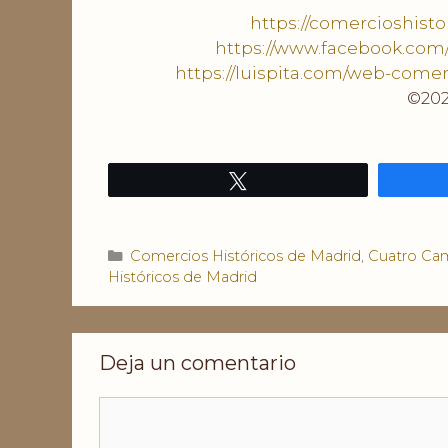
https://comercioshist
https://www.facebook.com
https://luispita.com/web-comer
©202
Twittear
Categorías
Comercios Históricos de Madrid
,
Cuatro Ca
Históricos de Madrid
Deja un comentario
Comentario