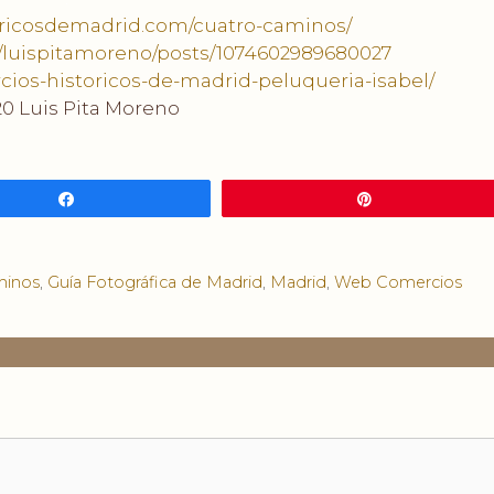
oricosdemadrid.com/cuatro-caminos/
/luispitamoreno/posts/1074602989680027
cios-historicos-de-madrid-peluqueria-isabel/
0 Luis Pita Moreno
Compartir
Pin
minos
,
Guía Fotográfica de Madrid
,
Madrid
,
Web Comercios