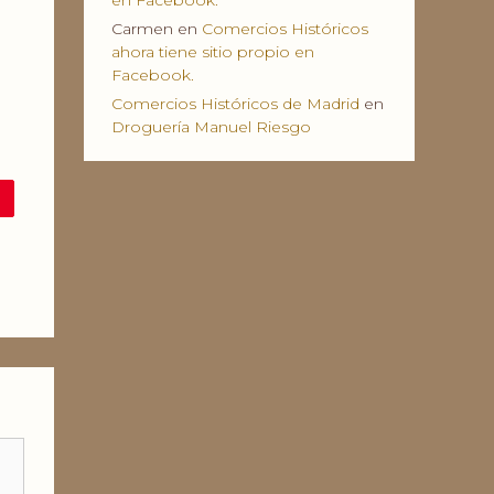
en Facebook.
Carmen
en
Comercios Históricos
ahora tiene sitio propio en
Facebook.
Comercios Históricos de Madrid
en
Droguería Manuel Riesgo