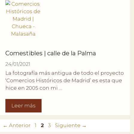
Comestibles | calle de la Palma
24/01/2021
La fotografía más antigua de todo el proyecto
‘Comercios Históricos de Madrid’ es esta que
hice en 2005 con mi …
Leer más
Página
Página
Página
←
Anterior
1
2
3
Siguiente
→