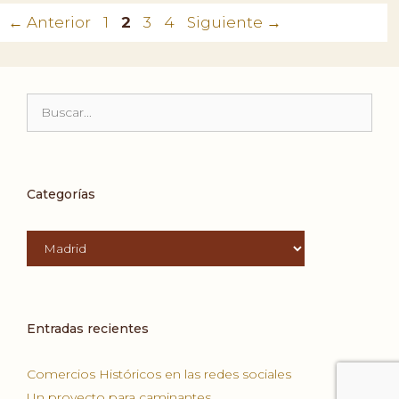
Página
Página
Página
Página
←
Anterior
1
2
3
4
Siguiente
→
Buscar:
Categorías
Categorías
Entradas recientes
Comercios Históricos en las redes sociales
Un proyecto para caminantes